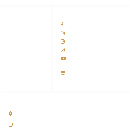
HUBUNGI KAMI
OUR NETWORKS
Admin Marketing
Facebook KANABA
081-225-800-388
Instagram KANABA
M. Haka
Instagram SIYUBA
(Marketing) 0812-
9090-5709
Instagram DONG SO
Customer Care
Youtube
0812-9090-4709
Supplier, Distributor &
Produsen Mesin Laundry
Industri
ALAMAT
Jl. Wonosari KM 8.5 Kuden RT 02, Sitimulyo, Piyungan
Bantul
(0274) 4536 274