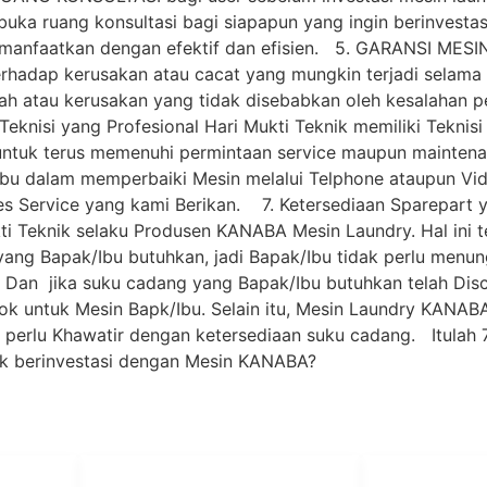
ka ruang konsultasi bagi siapapun yang ingin berinvesta
imanfaatkan dengan efektif dan efisien. 5. GARANSI MES
hadap kerusakan atau cacat yang mungkin terjadi selama p
lah atau kerusakan yang tidak disebabkan oleh kesalahan 
eknisi yang Profesional Hari Mukti Teknik memiliki Teknisi 
p untuk terus memenuhi permintaan service maupun maintena
bu dalam memperbaiki Mesin melalui Telphone ataupun Vide
es Service yang kami Berikan. 7. Ketersediaan Sparepart
kti Teknik selaku Produsen KANABA Mesin Laundry. Hal ini
 yang Bapak/Ibu butuhkan, jadi Bapak/Ibu tidak perlu men
 Dan jika suku cadang yang Bapak/Ibu butuhkan telah Disc
ok untuk Mesin Bapk/Ibu. Selain itu, Mesin Laundry KAN
ak perlu Khawatir dengan ketersediaan suku cadang. Itulah
uk berinvestasi dengan Mesin KANABA?