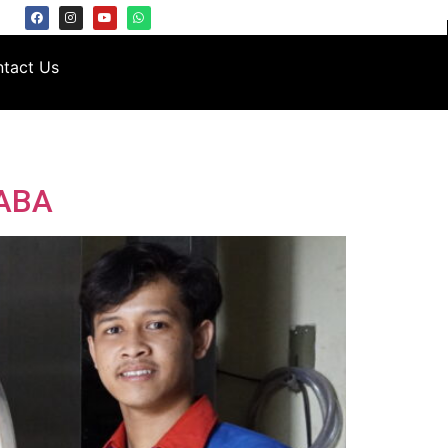
tact Us
NABA