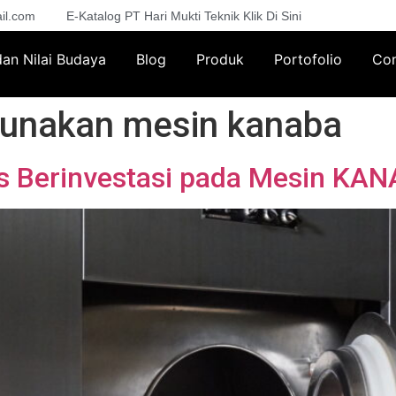
il.com
E-Katalog PT Hari Mukti Teknik Klik Di Sini
 dan Nilai Budaya
Blog
Produk
Portofolio
Con
unakan mesin kanaba
s Berinvestasi pada Mesin KA