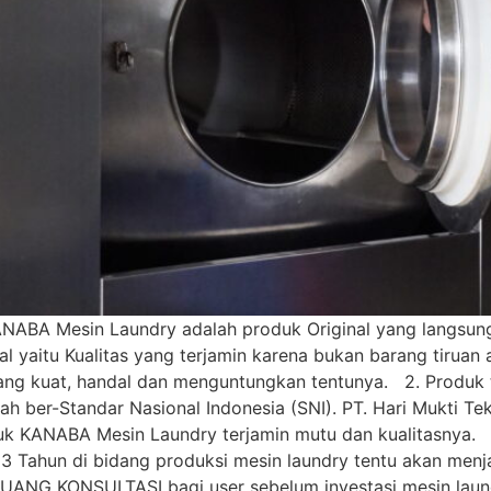
ANABA Mesin Laundry adalah produk Original yang langsung 
aitu Kualitas yang terjamin karena bukan barang tiruan at
ang kuat, handal dan menguntungkan tentunya. 2. Produk
ah ber-Standar Nasional Indonesia (SNI). PT. Hari Mukti T
k KANABA Mesin Laundry terjamin mutu dan kualitasnya. 3
3 Tahun di bidang produksi mesin laundry tentu akan menj
ANG KONSULTASI bagi user sebelum investasi mesin laun