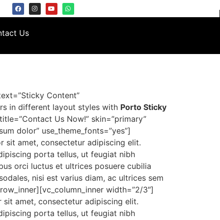
tact Us
text=”Sticky Content”
 in different layout styles with
Porto Sticky
title=”Contact Us Now!” skin=”primary”
psum dolor” use_theme_fonts=”yes”]
it amet, consectetur adipiscing elit.
dipiscing porta tellus, ut feugiat nibh
bus orci luctus et ultrices posuere cubilia
sodales, nisi est varius diam, ac ultrices sem
vc_row_inner][vc_column_inner width=”2/3″]
t amet, consectetur adipiscing elit.
dipiscing porta tellus, ut feugiat nibh