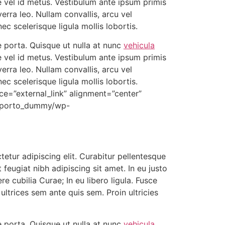
are vel id metus. Vestibulum ante ipsum primis
verra leo. Nullam convallis, arcu vel
ec scelerisque ligula mollis lobortis.
 porta. Quisque ut nulla at nunc
vehicula
are vel id metus. Vestibulum ante ipsum primis
verra leo. Nullam convallis, arcu vel
ec scelerisque ligula mollis lobortis.
ce=”external_link” alignment=”center”
m/porto_dummy/wp-
tur adipiscing elit. Curabitur pellentesque
t feugiat nibh adipiscing sit amet. In eu justo
e cubilia Curae; In eu libero ligula. Fusce
ultrices sem ante quis sem. Proin ultricies
 porta. Quisque ut nulla at nunc
vehicula