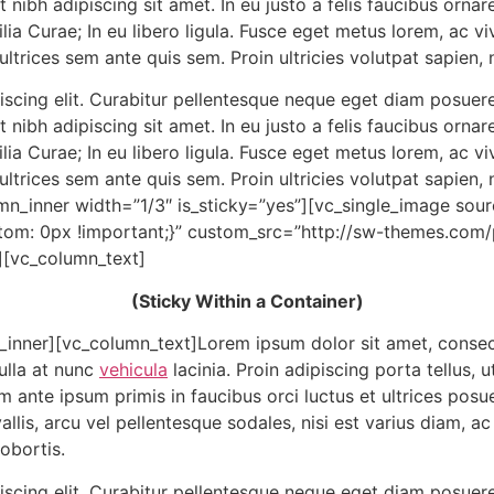
iat nibh adipiscing sit amet. In eu justo a felis faucibus orn
ilia Curae; In eu libero ligula. Fusce eget metus lorem, ac vi
ultrices sem ante quis sem. Proin ultricies volutpat sapien, n
iscing elit. Curabitur pellentesque neque eget diam posuere
iat nibh adipiscing sit amet. In eu justo a felis faucibus orn
ilia Curae; In eu libero ligula. Fusce eget metus lorem, ac vi
ultrices sem ante quis sem. Proin ultricies volutpat sapien, n
n_inner width=”1/3″ is_sticky=”yes”][vc_single_image sour
om: 0px !important;}” custom_src=”http://sw-themes.co
][vc_column_text]
(Sticky Within a Container)
inner][vc_column_text]Lorem ipsum dolor sit amet, consecte
ulla at nunc
vehicula
lacinia. Proin adipiscing porta tellus, u
m ante ipsum primis in faucibus orci luctus et ultrices posuer
lis, arcu vel pellentesque sodales, nisi est varius diam, ac 
lobortis.
iscing elit. Curabitur pellentesque neque eget diam posuere