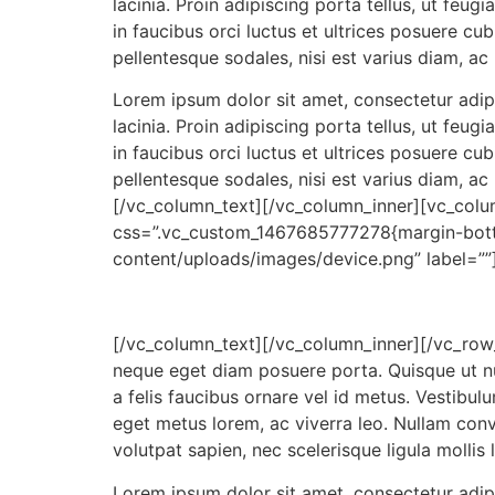
lacinia. Proin adipiscing porta tellus, ut feug
in faucibus orci luctus et ultrices posuere cub
pellentesque sodales, nisi est varius diam, ac 
Lorem ipsum dolor sit amet, consectetur adip
lacinia. Proin adipiscing porta tellus, ut feug
in faucibus orci luctus et ultrices posuere cub
pellentesque sodales, nisi est varius diam, ac 
[/vc_column_text][/vc_column_inner][vc_colum
css=”.vc_custom_1467685777278{margin-bott
content/uploads/images/device.png” label=””
[/vc_column_text][/vc_column_inner][/vc_row_
neque eget diam posuere porta. Quisque ut n
a felis faucibus ornare vel id metus. Vestibulu
eget metus lorem, ac viverra leo. Nullam conval
volutpat sapien, nec scelerisque ligula mollis 
Lorem ipsum dolor sit amet, consectetur adip