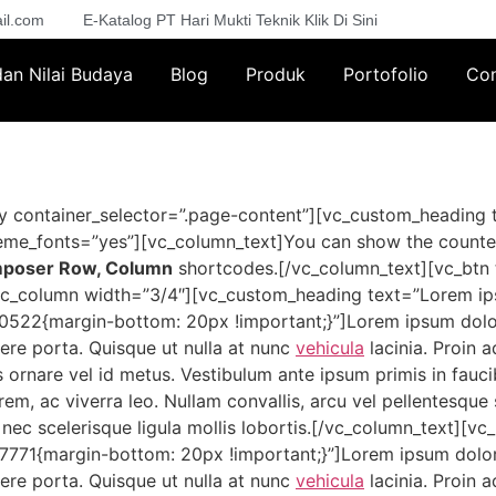
il.com
E-Katalog PT Hari Mukti Teknik Klik Di Sini
 dan Nilai Budaya
Blog
Produk
Portofolio
Con
y container_selector=”.page-content”][vc_custom_heading 
theme_fonts=”yes”][vc_column_text]You can show the counters
mposer Row, Column
shortcodes.[/vc_column_text][vc_btn 
][vc_column width=”3/4″][vc_custom_heading text=”Lorem i
22{margin-bottom: 20px !important;}”]Lorem ipsum dolor s
re porta. Quisque ut nulla at nunc
vehicula
lacinia. Proin a
us ornare vel id metus. Vestibulum ante ipsum primis in fauci
rem, ac viverra leo. Nullam convallis, arcu vel pellentesque 
n, nec scelerisque ligula mollis lobortis.[/vc_column_text][
71{margin-bottom: 20px !important;}”]Lorem ipsum dolor si
re porta. Quisque ut nulla at nunc
vehicula
lacinia. Proin a