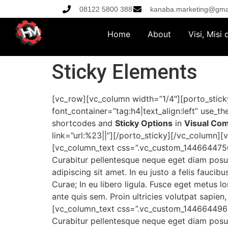
08122 5800 388
kanaba.marketing@gma
Home
About
Visi, Misi
Sticky Elements
[vc_row][vc_column width=”1/4″][porto_stick
font_container=”tag:h4|text_align:left” use_
shortcodes and
Sticky Options
in
Visual Co
link=”url:%23||”][/porto_sticky][/vc_column
[vc_column_text css=”.vc_custom_14466447505
Curabitur pellentesque neque eget diam posue
adipiscing sit amet. In eu justo a felis faucib
Curae; In eu libero ligula. Fusce eget metus lo
ante quis sem. Proin ultricies volutpat sapie
[vc_column_text css=”.vc_custom_14466449677
Curabitur pellentesque neque eget diam posue