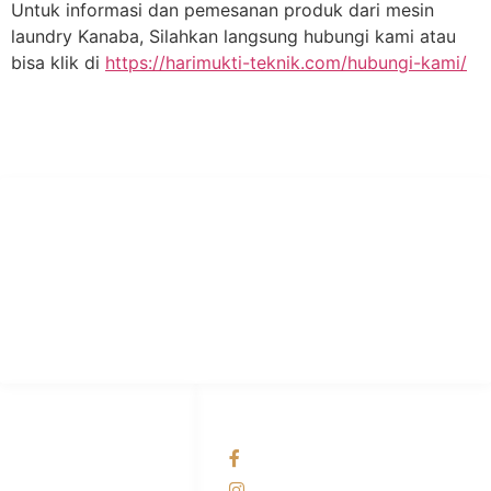
Untuk informasi dan pemesanan produk dari mesin
laundry Kanaba, Silahkan langsung hubungi kami atau
bisa klik di
https://harimukti-teknik.com/hubungi-kami/
PT Hari Mukti Teknik
Pabrik Mesin Laundry Industri Rumah Sakit, Hotel dan Pondok
Pesantren.
HUBUNGI KAMI
OUR NETWORKS
Admin Marketing
Facebook KANABA
081-225-800-388
Instagram KANABA