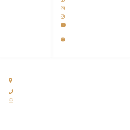
M. Haka
Instagram SIYUBA
(Marketing) 0812-
9090-5709
Instagram DONG SO
Customer Care
Youtube
0812-9090-4709
Supplier, Distributor &
Produsen Mesin Laundry
Industri
ALAMAT
Jl. Wonosari KM 8.5 Kuden RT 02, Sitimulyo, Piyungan
Bantul
(0274) 4536 274
kanaba.marketing@gmail.com