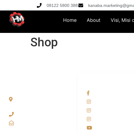
08122 5800 388
kanaba.marketing@gma
Home
About
Visi, Misi
Shop
ALAMAT
OUR NETWORKS
Jl. Wonosari KM 8.5
Facebook KANAB
Kuden RT 02, Sitimulyo,
Instagram KANAB
Piyungan Bantul
Instagram SIYUBA
(0274) 4536 274
Instagram DONG 
kanaba.marketing@gmail.com
Youtube