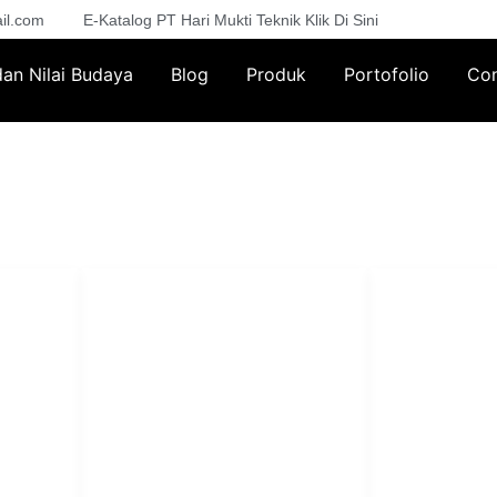
il.com
E-Katalog PT Hari Mukti Teknik Klik Di Sini
 dan Nilai Budaya
Blog
Produk
Portofolio
Con
PT Har
HUBUNGI KAMI
Admin Marketing 081-225-800-
Teknik
A
388
A
M. Haka (Marketing) 0812-
Pabrik Mesin L
9090-5709
Rumah Sakit, 
SO
Pesantren.
Customer Care 0812-9090-
4709