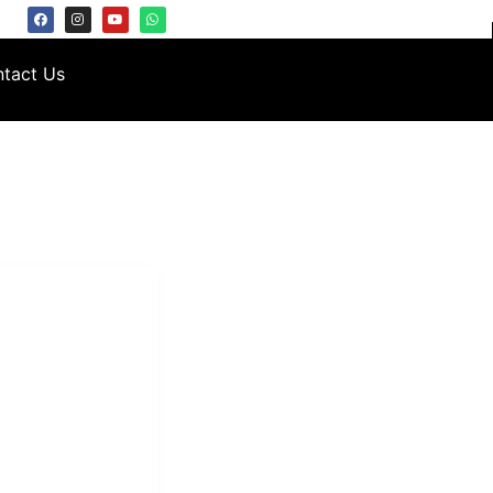
tact Us
i Mukti
aundry Industri
Hotel dan Pondok