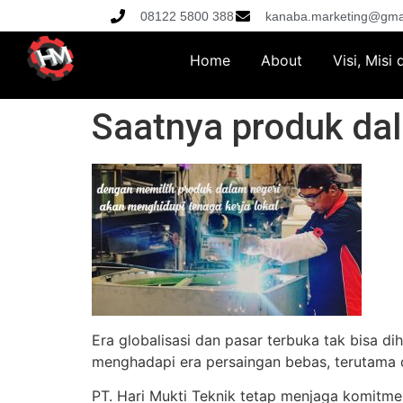
08122 5800 388
kanaba.marketing@gma
Home
About
Visi, Misi
Saatnya produk dala
Era globalisasi dan pasar terbuka tak bisa d
menghadapi era persaingan bebas, terutama d
PT. Hari Mukti Teknik tetap menjaga komitm