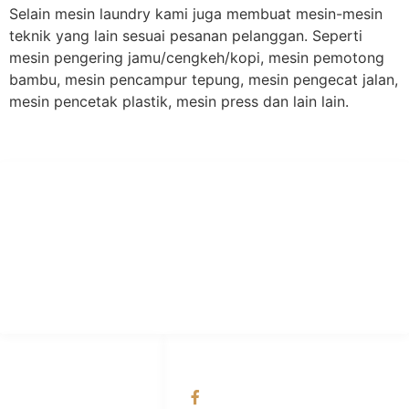
Selain mesin laundry kami juga membuat mesin-mesin
teknik yang lain sesuai pesanan pelanggan. Seperti
mesin pengering jamu/cengkeh/kopi, mesin pemotong
bambu, mesin pencampur tepung, mesin pengecat jalan,
mesin pencetak plastik, mesin press dan lain lain.
PT Hari Mukti Teknik
Pabrik Mesin Laundry Industri Rumah Sakit, Hotel dan Pondok
Pesantren.
HUBUNGI KAMI
OUR NETWORKS
Admin Marketing
Facebook KANABA
081-225-800-388