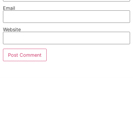
Email
Website
PT Hari Mukti Teknik
Pabrik Mesin Laundry Industri Rumah Sakit, Hotel dan Pondok
Pesantren.