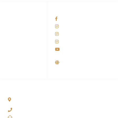
HUBUNGI KAMI
OUR NETWORKS
Admin Marketing
Facebook KANABA
081-225-800-388
Instagram KANABA
M. Haka
Instagram SIYUBA
(Marketing) 0812-
9090-5709
Instagram DONG SO
Customer Care
Youtube
0812-9090-4709
Supplier, Distributor &
Produsen Mesin Laundry
Industri
ALAMAT
Jl. Wonosari KM 8.5 Kuden RT 02, Sitimulyo, Piyungan
Bantul
(0274) 4536 274
kanaba.marketing@gmail.com