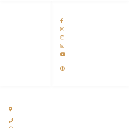
HUBUNGI KAMI
OUR NETWORKS
Admin Marketing
Facebook KANABA
081-225-800-388
Instagram KANABA
M. Haka
Instagram SIYUBA
(Marketing) 0812-
9090-5709
Instagram DONG SO
Customer Care
Youtube
0812-9090-4709
Supplier, Distributor &
Produsen Mesin Laundry
Industri
ALAMAT
Jl. Wonosari KM 8.5 Kuden RT 02, Sitimulyo, Piyungan
Bantul
(0274) 4536 274
kanaba.marketing@gmail.com