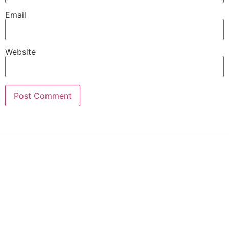
Email
Website
PT Hari Mukti Teknik
Pabrik Mesin Laundry Industri Rumah Sakit, Hotel dan Pondok
Pesantren.