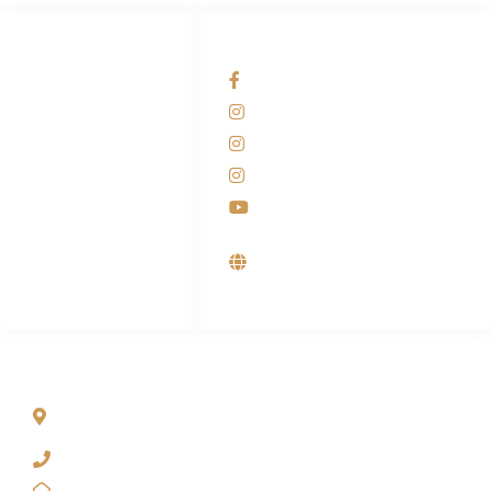
HUBUNGI KAMI
OUR NETWORKS
Admin Marketing
Facebook KANABA
081-225-800-388
Instagram KANABA
M. Haka
Instagram SIYUBA
(Marketing) 0812-
9090-5709
Instagram DONG SO
Customer Care
Youtube
0812-9090-4709
Supplier, Distributor &
Produsen Mesin Laundry
Industri
ALAMAT
Jl. Wonosari KM 8.5 Kuden RT 02, Sitimulyo, Piyungan
Bantul
(0274) 4536 274
kanaba.marketing@gmail.com