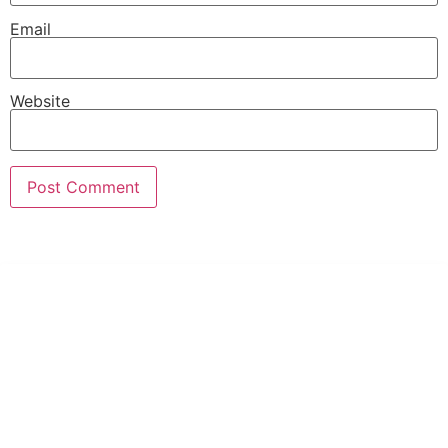
Email
Website
PT Hari Mukti Teknik
Pabrik Mesin Laundry Industri Rumah Sakit, Hotel dan Pondok
Pesantren.