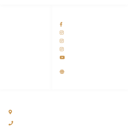
HUBUNGI KAMI
OUR NETWORKS
Admin Marketing
Facebook KANABA
081-225-800-388
Instagram KANABA
M. Haka
Instagram SIYUBA
(Marketing) 0812-
9090-5709
Instagram DONG SO
Customer Care
Youtube
0812-9090-4709
Supplier, Distributor &
Produsen Mesin Laundry
Industri
ALAMAT
Jl. Wonosari KM 8.5 Kuden RT 02, Sitimulyo, Piyungan
Bantul
(0274) 4536 274