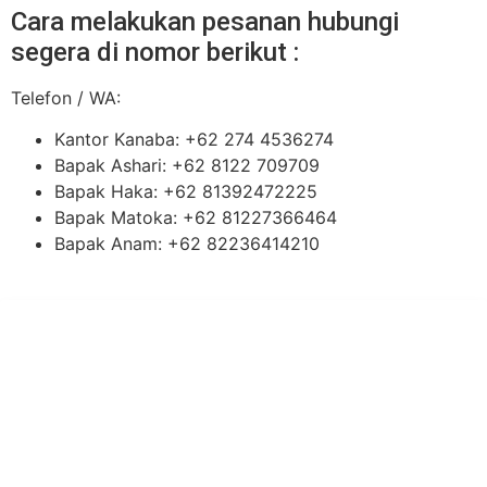
Cara melakukan pesanan hubungi
segera di nomor berikut :
Telefon / WA:
Kantor Kanaba: +62 274 4536274
Bapak Ashari: +62 8122 709709
Bapak Haka: +62 81392472225
Bapak Matoka: +62 81227366464
Bapak Anam: +62 82236414210
PT Hari Mukti Teknik
Pabrik Mesin Laundry Industri Rumah Sakit, Hotel dan Pondok
Pesantren.