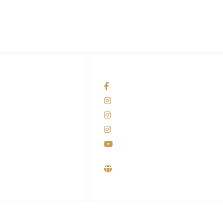
Pabrik Mesin Laundry Industri Rumah Sakit, Hotel dan Pondok
Pesantren.
HUBUNGI KAMI
OUR NETWORKS
Admin Marketing
Facebook KANABA
081-225-800-388
Instagram KANABA
M. Haka
Instagram SIYUBA
(Marketing) 0812-
9090-5709
Instagram DONG SO
Customer Care
Youtube
0812-9090-4709
Supplier, Distributor &
Produsen Mesin Laundry
Industri
ALAMAT