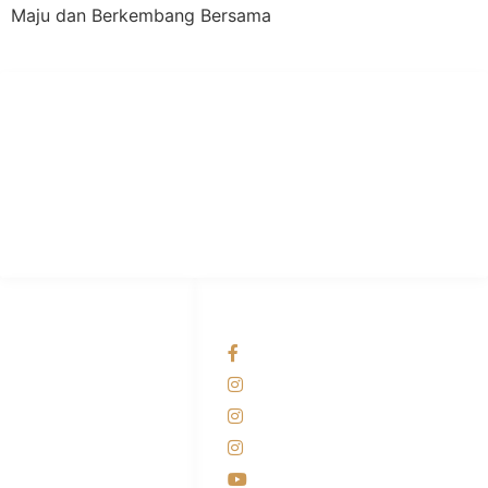
Maju dan Berkembang Bersama
PT Hari Mukti Teknik
Pabrik Mesin Laundry Industri Rumah Sakit, Hotel dan Pondok
Pesantren.
HUBUNGI KAMI
OUR NETWORKS
Admin Marketing
Facebook KANABA
081-225-800-388
Instagram KANABA
M. Haka
Instagram SIYUBA
(Marketing) 0812-
9090-5709
Instagram DONG SO
Customer Care
Youtube