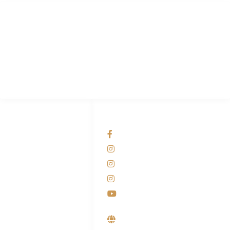
PT Hari Mukti Teknik
Pabrik Mesin Laundry Industri Rumah Sakit, Hotel dan Pondok
Pesantren.
HUBUNGI KAMI
OUR NETWORKS
Admin Marketing
Facebook KANABA
081-225-800-388
Instagram KANABA
M. Haka
Instagram SIYUBA
(Marketing) 0812-
9090-5709
Instagram DONG SO
Customer Care
Youtube
0812-9090-4709
Supplier, Distributor &
Produsen Mesin Laundry
Industri