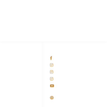
PT Hari Mukti Teknik
Pabrik Mesin Laundry Industri Rumah Sakit, Hotel dan Pondok
Pesantren.
HUBUNGI KAMI
OUR NETWORKS
Admin Marketing
Facebook KANABA
081-225-800-388
Instagram KANABA
M. Haka
Instagram SIYUBA
(Marketing) 0812-
9090-5709
Instagram DONG SO
Customer Care
Youtube
0812-9090-4709
Supplier, Distributor &
Produsen Mesin Laundry
Industri