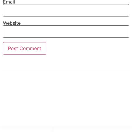
Email
Website
PT Hari Mukti Teknik
Pabrik Mesin Laundry Industri Rumah Sakit, Hotel dan Pondok
Pesantren.