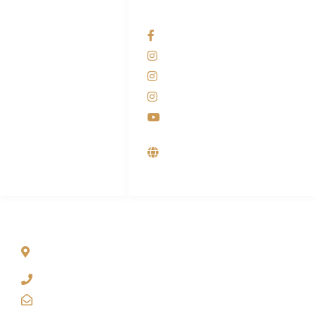
HUBUNGI KAMI
OUR NETWORKS
Admin Marketing
Facebook KANABA
081-225-800-388
Instagram KANABA
M. Haka
Instagram SIYUBA
(Marketing) 0812-
9090-5709
Instagram DONG SO
Customer Care
Youtube
0812-9090-4709
Supplier, Distributor &
Produsen Mesin Laundry
Industri
ALAMAT
Jl. Wonosari KM 8.5 Kuden RT 02, Sitimulyo, Piyungan
Bantul
(0274) 4536 274
kanaba.marketing@gmail.com