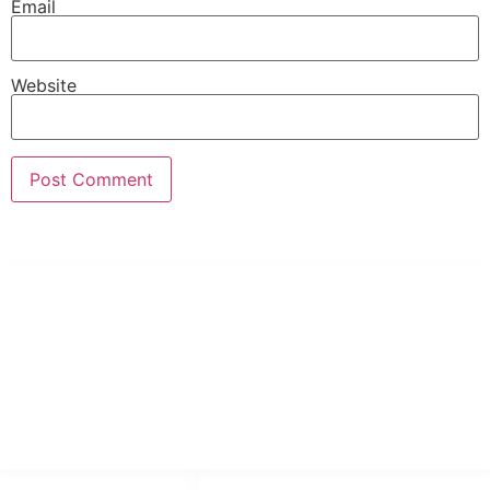
Email
Website
PT Hari Mukti Teknik
Pabrik Mesin Laundry Industri Rumah Sakit, Hotel dan Pondok
Pesantren.