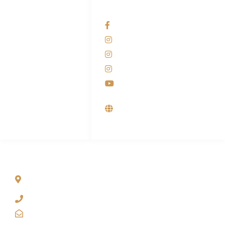
HUBUNGI KAMI
OUR NETWORKS
Admin Marketing
Facebook KANABA
081-225-800-388
Instagram KANABA
M. Haka
Instagram SIYUBA
(Marketing) 0812-
9090-5709
Instagram DONG SO
Customer Care
Youtube
0812-9090-4709
Supplier, Distributor &
Produsen Mesin Laundry
Industri
ALAMAT
Jl. Wonosari KM 8.5 Kuden RT 02, Sitimulyo, Piyungan
Bantul
(0274) 4536 274
kanaba.marketing@gmail.com