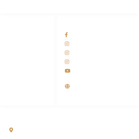
HUBUNGI KAMI
OUR NETWORKS
Admin Marketing
Facebook KANABA
081-225-800-388
Instagram KANABA
M. Haka
Instagram SIYUBA
(Marketing) 0812-
9090-5709
Instagram DONG SO
Customer Care
Youtube
0812-9090-4709
Supplier, Distributor &
Produsen Mesin Laundry
Industri
ALAMAT
Jl. Wonosari KM 8.5 Kuden RT 02, Sitimulyo, Piyungan
Bantul