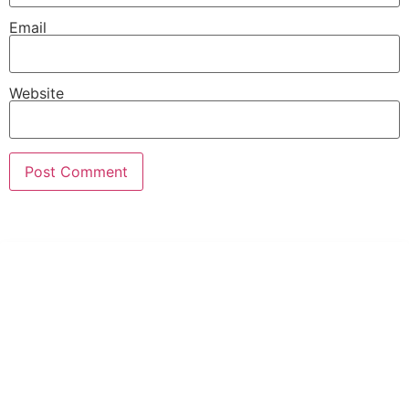
Email
Website
PT Hari Mukti Teknik
Pabrik Mesin Laundry Industri Rumah Sakit, Hotel dan Pondok
Pesantren.