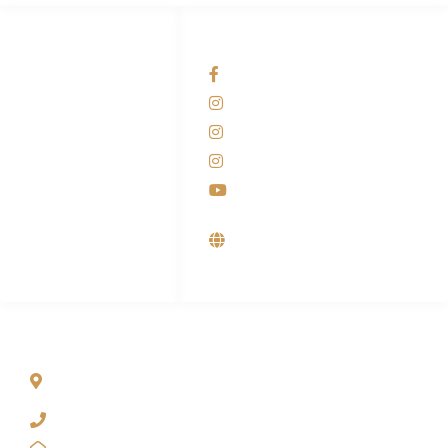
HUBUNGI KAMI
OUR NETWORKS
Admin Marketing
Facebook KANABA
081-225-800-388
Instagram KANABA
M. Haka
Instagram SIYUBA
(Marketing) 0812-
9090-5709
Instagram DONG SO
Customer Care
Youtube
0812-9090-4709
Supplier, Distributor &
Produsen Mesin Laundry
Industri
ALAMAT
Jl. Wonosari KM 8.5 Kuden RT 02, Sitimulyo, Piyungan
Bantul
(0274) 4536 274