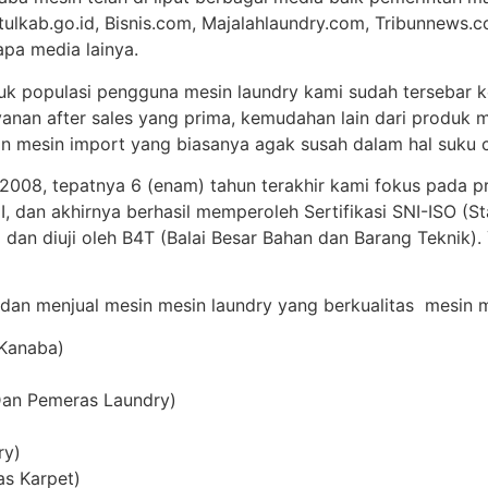
tulkab.go.id, Bisnis.com, Majalahlaundry.com, Tribunnews.c
apa media lainya.
uk populasi pengguna mesin laundry kami sudah tersebar ke
anan after sales yang prima, kemudahan lain dari produk m
 mesin import yang biasanya agak susah dalam hal suku c
 2008, tepatnya 6 (enam) tahun terakhir kami fokus pada p
 dan akhirnya berhasil memperoleh Sertifikasi SNI-ISO (St
 dan diuji oleh B4T (Balai Besar Bahan dan Barang Teknik)
 dan menjual mesin mesin laundry yang berkualitas mesin me
 Kanaba)
Dan Pemeras Laundry)
ry)
as Karpet)