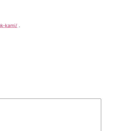
uk-kami/
.