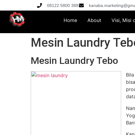
08122 5800 388
kanaba.marketing@gma
Home
About
Visi, Misi
Mesin Laundry Teb
Mesin Laundry Tebo
Bil
bis
pro
dat
Nam
Yog
Ban
Kan