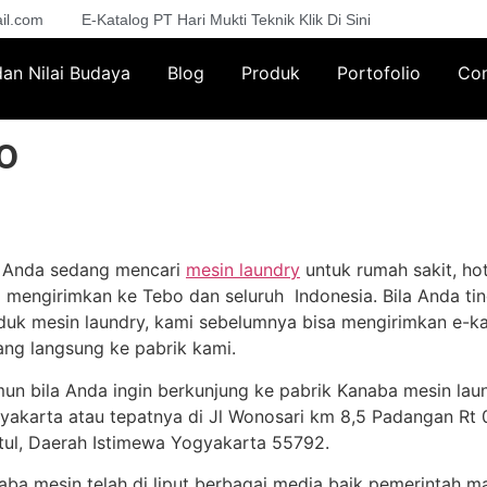
il.com
E-Katalog PT Hari Mukti Teknik Klik Di Sini
 dan Nilai Budaya
Blog
Produk
Portofolio
Con
o
a Anda sedang mencari
mesin laundry
untuk rumah sakit, hot
a mengirimkan ke Tebo dan seluruh Indonesia. Bila Anda tin
duk mesin laundry, kami sebelumnya bisa mengirimkan e-ka
ang langsung ke pabrik kami.
un bila Anda ingin berkunjung ke pabrik Kanaba mesin lau
yakarta atau tepatnya di Jl Wonosari km 8,5 Padangan Rt 02
tul, Daerah Istimewa Yogyakarta 55792.
aba mesin telah di liput berbagai media baik pemerintah m