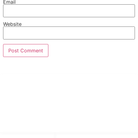
Email
Website
PT Hari Mukti Teknik
Pabrik Mesin Laundry Industri Rumah Sakit, Hotel dan Pondok
Pesantren.