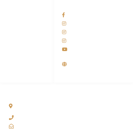
HUBUNGI KAMI
OUR NETWORKS
Admin Marketing
Facebook KANABA
081-225-800-388
Instagram KANABA
M. Haka
Instagram SIYUBA
(Marketing) 0812-
9090-5709
Instagram DONG SO
Customer Care
Youtube
0812-9090-4709
Supplier, Distributor &
Produsen Mesin Laundry
Industri
ALAMAT
Jl. Wonosari KM 8.5 Kuden RT 02, Sitimulyo, Piyungan
Bantul
(0274) 4536 274
kanaba.marketing@gmail.com