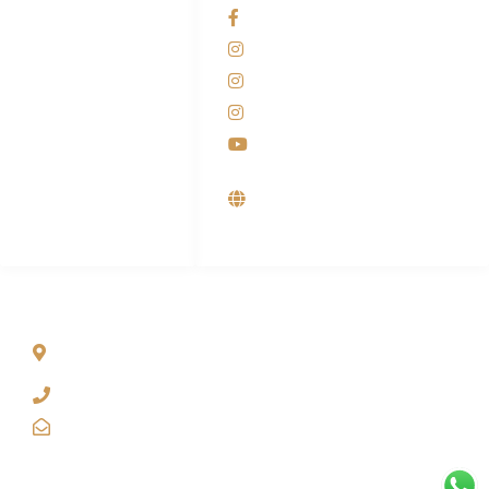
Admin Marketing
Facebook KANABA
081-225-800-388
Instagram KANABA
M. Haka
Instagram SIYUBA
(Marketing) 0812-
9090-5709
Instagram DONG SO
Customer Care
Youtube
0812-9090-4709
Supplier, Distributor &
Produsen Mesin Laundry
Industri
ALAMAT
Jl. Wonosari KM 8.5 Kuden RT 02, Sitimulyo, Piyungan
Bantul
(0274) 4536 274
kanaba.marketing@gmail.com