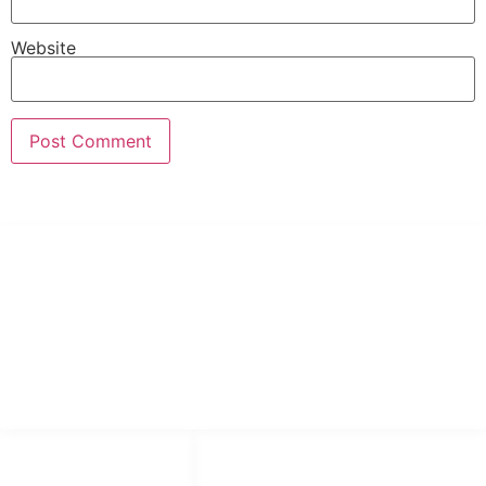
Website
PT Hari Mukti Teknik
Pabrik Mesin Laundry Industri Rumah Sakit, Hotel dan Pondok
Pesantren.
HUBUNGI KAMI
OUR NETWORKS