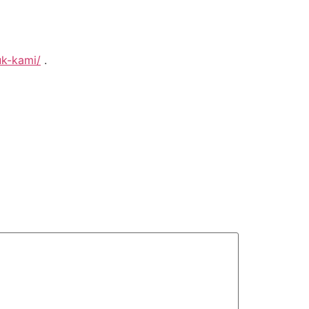
uk-kami/
.