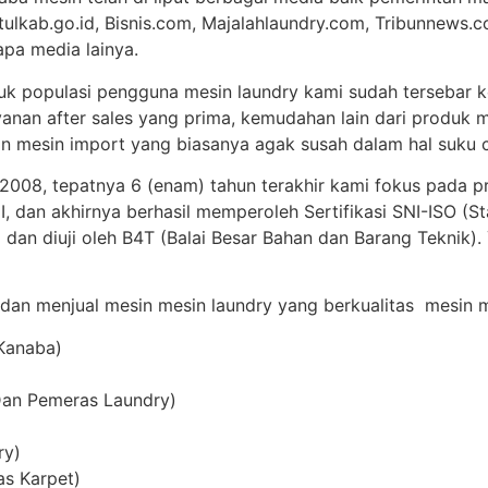
tulkab.go.id, Bisnis.com, Majalahlaundry.com, Tribunnews.c
apa media lainya.
uk populasi pengguna mesin laundry kami sudah tersebar ke
anan after sales yang prima, kemudahan lain dari produk m
 mesin import yang biasanya agak susah dalam hal suku c
 2008, tepatnya 6 (enam) tahun terakhir kami fokus pada p
 dan akhirnya berhasil memperoleh Sertifikasi SNI-ISO (St
 dan diuji oleh B4T (Balai Besar Bahan dan Barang Teknik)
 dan menjual mesin mesin laundry yang berkualitas mesin me
 Kanaba)
Dan Pemeras Laundry)
ry)
as Karpet)