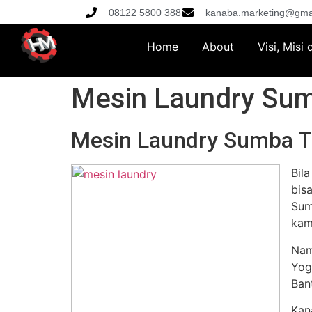
08122 5800 388
kanaba.marketing@gma
Home
About
Visi, Misi
Mesin Laundry Su
Mesin Laundry Sumba 
Bil
bis
Sum
kam
Nam
Yog
Ban
Kan