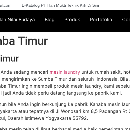
il.com
E-Katalog PT Hari Mukti Teknik Klik Di Sini
 dan Nilai Budaya
Blog
Produk
Portofolio
Con
mba Timur
Timur
a Anda sedang mencari
mesin laundry
untuk rumah sakit, hot
a mengirimkan ke Sumba Timur dan seluruh Indonesia. Bila 
ba Timur ingin membeli produk mesin laundry, kami sebel
i jadi Anda tidak perlu datang langsung ke pabrik kami.
un bila Anda ingin berkunjung ke pabrik Kanaba mesin lau
yakarta atau tepatnya di Jl Wonosari km 8,5 Padangan Rt 02
tul, Daerah Istimewa Yogyakarta 55792.
aba mesin telah di liput berbagai media baik pemerintah m