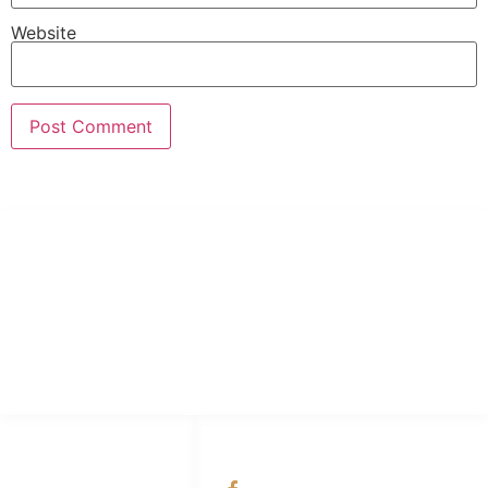
Website
PT Hari Mukti Teknik
Pabrik Mesin Laundry Industri Rumah Sakit, Hotel dan Pondok
Pesantren.
HUBUNGI KAMI
OUR NETWORKS
Admin Marketing