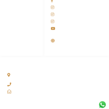
Facebook KANABA
081-225-800-388
Instagram KANABA
M. Haka
Instagram SIYUBA
(Marketing) 0812-
9090-5709
Instagram DONG SO
Customer Care
Youtube
0812-9090-4709
Supplier, Distributor &
Produsen Mesin Laundry
Industri
ALAMAT
Jl. Wonosari KM 8.5 Kuden RT 02, Sitimulyo, Piyungan
Bantul
(0274) 4536 274
kanaba.marketing@gmail.com