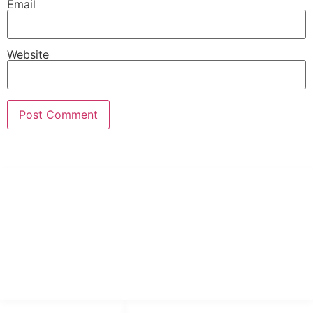
Email
Website
PT Hari Mukti Teknik
Pabrik Mesin Laundry Industri Rumah Sakit, Hotel dan Pondok
Pesantren.