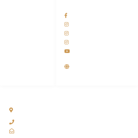
HUBUNGI KAMI
OUR NETWORKS
Admin Marketing
Facebook KANABA
081-225-800-388
Instagram KANABA
M. Haka
Instagram SIYUBA
(Marketing) 0812-
9090-5709
Instagram DONG SO
Customer Care
Youtube
0812-9090-4709
Supplier, Distributor &
Produsen Mesin Laundry
Industri
ALAMAT
Jl. Wonosari KM 8.5 Kuden RT 02, Sitimulyo, Piyungan
Bantul
(0274) 4536 274
kanaba.marketing@gmail.com