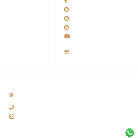
Facebook KANABA
081-225-800-388
Instagram KANABA
M. Haka
Instagram SIYUBA
(Marketing) 0812-
9090-5709
Instagram DONG SO
Customer Care
Youtube
0812-9090-4709
Supplier, Distributor &
Produsen Mesin Laundry
Industri
ALAMAT
Jl. Wonosari KM 8.5 Kuden RT 02, Sitimulyo, Piyungan
Bantul
(0274) 4536 274
kanaba.marketing@gmail.com