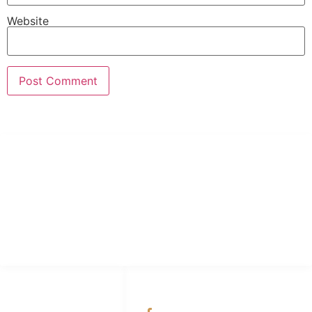
Website
PT Hari Mukti Teknik
Pabrik Mesin Laundry Industri Rumah Sakit, Hotel dan Pondok
Pesantren.
HUBUNGI KAMI
OUR NETWORKS
Admin Marketing