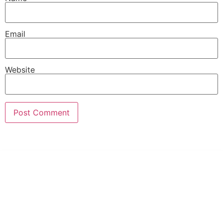
Email
Website
PT Hari Mukti Teknik
Pabrik Mesin Laundry Industri Rumah Sakit, Hotel dan Pondok
Pesantren.