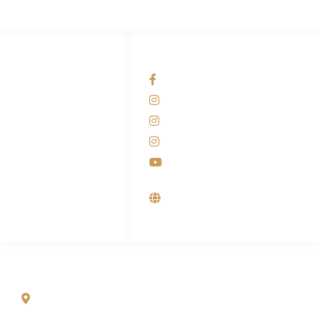
HUBUNGI KAMI
OUR NETWORKS
Admin Marketing
Facebook KANABA
081-225-800-388
Instagram KANABA
M. Haka
Instagram SIYUBA
(Marketing) 0812-
9090-5709
Instagram DONG SO
Customer Care
Youtube
0812-9090-4709
Supplier, Distributor &
Produsen Mesin Laundry
Industri
ALAMAT
Jl. Wonosari KM 8.5 Kuden RT 02, Sitimulyo, Piyungan
Bantul