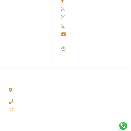
Facebook KANABA
081-225-800-388
Instagram KANABA
M. Haka
Instagram SIYUBA
(Marketing) 0812-
9090-5709
Instagram DONG SO
Customer Care
Youtube
0812-9090-4709
Supplier, Distributor &
Produsen Mesin Laundry
Industri
ALAMAT
Jl. Wonosari KM 8.5 Kuden RT 02, Sitimulyo, Piyungan
Bantul
(0274) 4536 274
kanaba.marketing@gmail.com