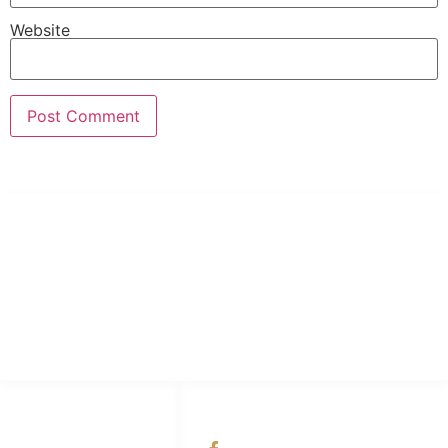
Website
PT Hari Mukti Teknik
Pabrik Mesin Laundry Industri Rumah Sakit, Hotel dan Pondok
Pesantren.
HUBUNGI KAMI
OUR NETWORKS
Admin Marketing