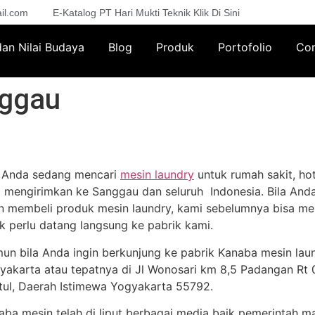
il.com
E-Katalog PT Hari Mukti Teknik Klik Di Sini
 dan Nilai Budaya
Blog
Produk
Portofolio
Con
nggau
a Anda sedang mencari
mesin laundry
untuk rumah sakit, hot
a mengirimkan ke Sanggau dan seluruh Indonesia. Bila Anda
in membeli produk mesin laundry, kami sebelumnya bisa me
ak perlu datang langsung ke pabrik kami.
un bila Anda ingin berkunjung ke pabrik Kanaba mesin lau
yakarta atau tepatnya di Jl Wonosari km 8,5 Padangan Rt 02
tul, Daerah Istimewa Yogyakarta 55792.
aba mesin telah di liput berbagai media baik pemerintah m