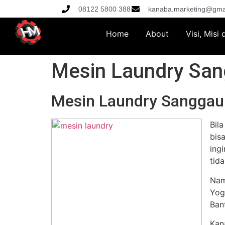
08122 5800 388
kanaba.marketing@gma
Home
About
Visi, Misi
Mesin Laundry Sa
Mesin Laundry Sanggau
Bil
bis
ing
tid
Nam
Yog
Ban
Kan