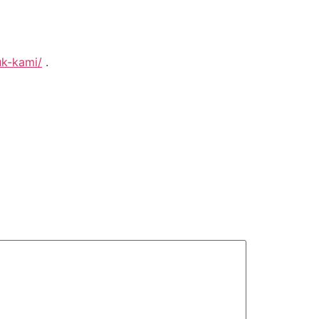
uk-kami/
.