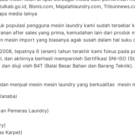
tulkab.go.id, Bisnis.com, Majalahlaundry.com, Tribunnews.c
apa media lainya
uk populasi pengguna mesin laundry kami sudah tersebar ke
anan after sales yang prima, kemudahan lain dari produk m
 mesin import yang biasanya agak susah dalam hal suku c
 2008, tepatnya 6 (enam) tahun terakhir kami fokus pada p
 dan akhirnya berhasil memperoleh Sertifikasi SNI-ISO (St
 dan diuji oleh B4T (Balai Besar Bahan dan Barang Teknik)
 dan menjual mesin mesin laundry yang berkualitas mesin me
 Kanaba)
Dan Pemeras Laundry)
ry)
as Karpet)