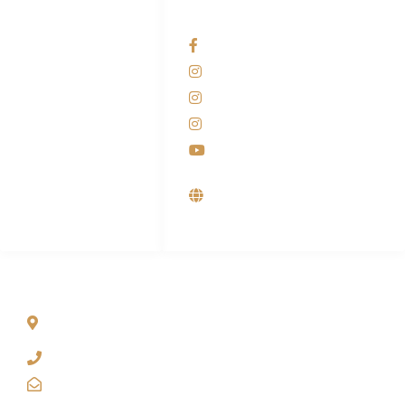
HUBUNGI KAMI
OUR NETWORKS
Admin Marketing
Facebook KANABA
081-225-800-388
Instagram KANABA
M. Haka
Instagram SIYUBA
(Marketing) 0812-
9090-5709
Instagram DONG SO
Customer Care
Youtube
0812-9090-4709
Supplier, Distributor &
Produsen Mesin Laundry
Industri
ALAMAT
Jl. Wonosari KM 8.5 Kuden RT 02, Sitimulyo, Piyungan
Bantul
(0274) 4536 274
kanaba.marketing@gmail.com