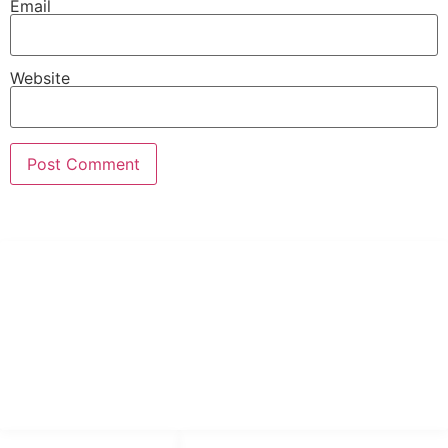
Email
Website
PT Hari Mukti Teknik
Pabrik Mesin Laundry Industri Rumah Sakit, Hotel dan Pondok
Pesantren.