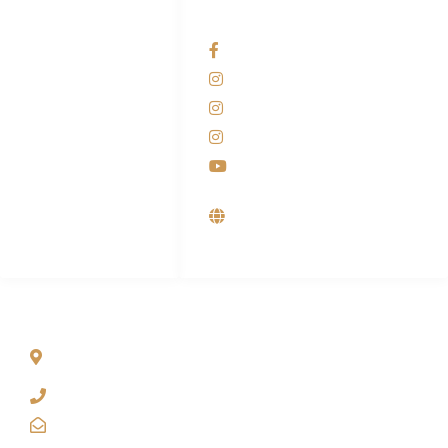
HUBUNGI KAMI
OUR NETWORKS
Admin Marketing
Facebook KANABA
081-225-800-388
Instagram KANABA
M. Haka
Instagram SIYUBA
(Marketing) 0812-
9090-5709
Instagram DONG SO
Customer Care
Youtube
0812-9090-4709
Supplier, Distributor &
Produsen Mesin Laundry
Industri
ALAMAT
Jl. Wonosari KM 8.5 Kuden RT 02, Sitimulyo, Piyungan
Bantul
(0274) 4536 274
kanaba.marketing@gmail.com