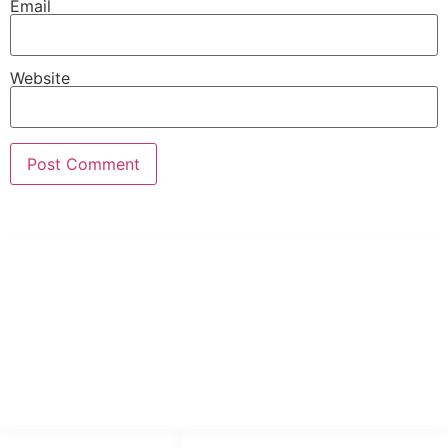
Email
Website
PT Hari Mukti Teknik
Pabrik Mesin Laundry Industri Rumah Sakit, Hotel dan Pondok
Pesantren.