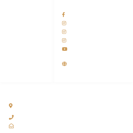
HUBUNGI KAMI
OUR NETWORKS
Admin Marketing
Facebook KANABA
081-225-800-388
Instagram KANABA
M. Haka
Instagram SIYUBA
(Marketing) 0812-
9090-5709
Instagram DONG SO
Customer Care
Youtube
0812-9090-4709
Supplier, Distributor &
Produsen Mesin Laundry
Industri
ALAMAT
Jl. Wonosari KM 8.5 Kuden RT 02, Sitimulyo, Piyungan
Bantul
(0274) 4536 274
kanaba.marketing@gmail.com