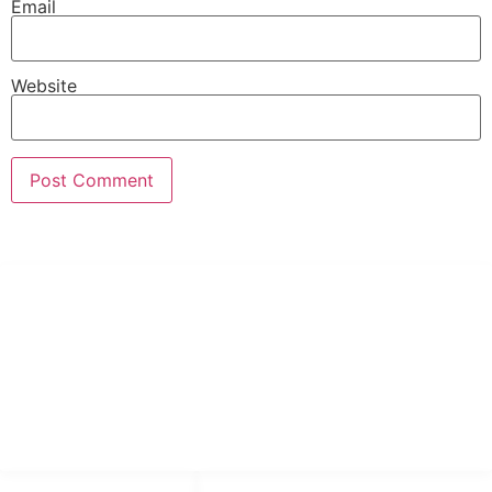
Email
Website
PT Hari Mukti Teknik
Pabrik Mesin Laundry Industri Rumah Sakit, Hotel dan Pondok
Pesantren.