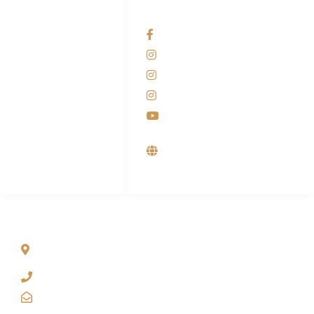
HUBUNGI KAMI
OUR NETWORKS
Admin Marketing
Facebook KANABA
081-225-800-388
Instagram KANABA
M. Haka
Instagram SIYUBA
(Marketing) 0812-
9090-5709
Instagram DONG SO
Customer Care
Youtube
0812-9090-4709
Supplier, Distributor &
Produsen Mesin Laundry
Industri
ALAMAT
Jl. Wonosari KM 8.5 Kuden RT 02, Sitimulyo, Piyungan
Bantul
(0274) 4536 274
kanaba.marketing@gmail.com