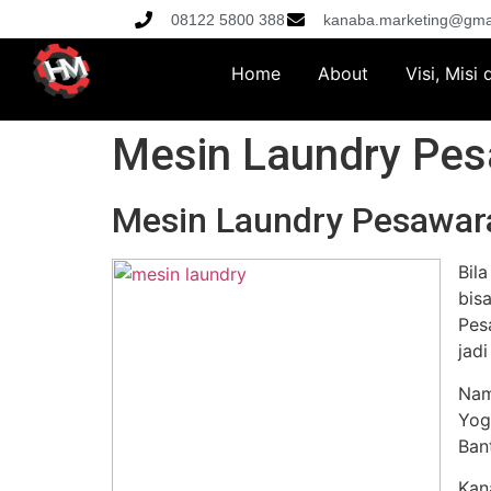
08122 5800 388
kanaba.marketing@gma
Home
About
Visi, Misi
Mesin Laundry Pe
Mesin Laundry Pesawar
Bil
bis
Pes
jad
Nam
Yog
Ban
Kan