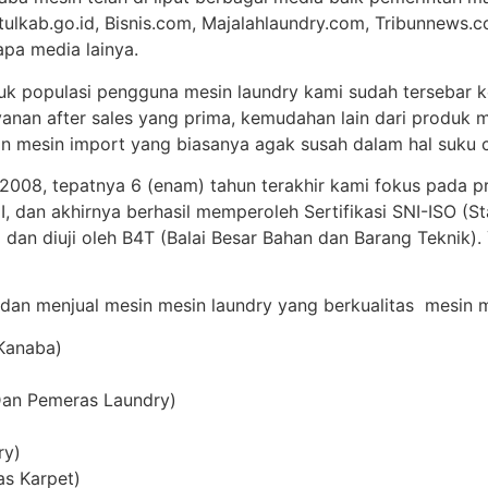
tulkab.go.id, Bisnis.com, Majalahlaundry.com, Tribunnews.c
apa media lainya.
uk populasi pengguna mesin laundry kami sudah tersebar ke
anan after sales yang prima, kemudahan lain dari produk m
 mesin import yang biasanya agak susah dalam hal suku c
 2008, tepatnya 6 (enam) tahun terakhir kami fokus pada p
 dan akhirnya berhasil memperoleh Sertifikasi SNI-ISO (St
 dan diuji oleh B4T (Balai Besar Bahan dan Barang Teknik)
 dan menjual mesin mesin laundry yang berkualitas mesin me
Kanaba)
Dan Pemeras Laundry)
ry)
as Karpet)