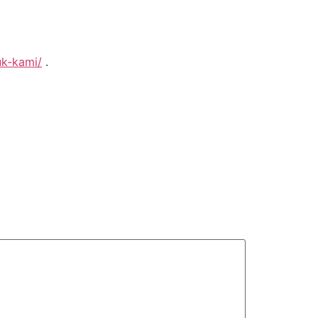
uk-kami/
.