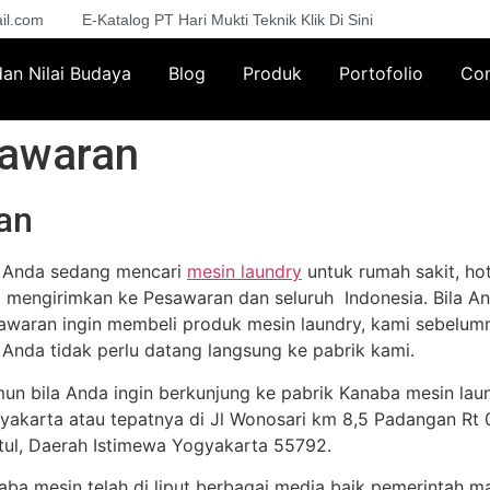
il.com
E-Katalog PT Hari Mukti Teknik Klik Di Sini
 dan Nilai Budaya
Blog
Produk
Portofolio
Con
sawaran
an
a Anda sedang mencari
mesin laundry
untuk rumah sakit, hot
a mengirimkan ke Pesawaran dan seluruh Indonesia. Bila An
awaran ingin membeli produk mesin laundry, kami sebelum
i Anda tidak perlu datang langsung ke pabrik kami.
un bila Anda ingin berkunjung ke pabrik Kanaba mesin lau
yakarta atau tepatnya di Jl Wonosari km 8,5 Padangan Rt 02
tul, Daerah Istimewa Yogyakarta 55792.
aba mesin telah di liput berbagai media baik pemerintah m