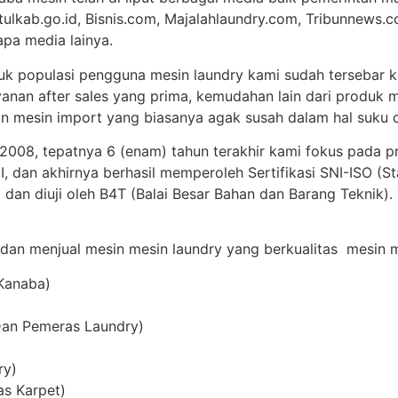
tulkab.go.id, Bisnis.com, Majalahlaundry.com, Tribunnews.c
apa media lainya.
uk populasi pengguna mesin laundry kami sudah tersebar ke
anan after sales yang prima, kemudahan lain dari produk m
 mesin import yang biasanya agak susah dalam hal suku c
 2008, tepatnya 6 (enam) tahun terakhir kami fokus pada p
 dan akhirnya berhasil memperoleh Sertifikasi SNI-ISO (St
 dan diuji oleh B4T (Balai Besar Bahan dan Barang Teknik)
 dan menjual mesin mesin laundry yang berkualitas mesin me
Kanaba)
Dan Pemeras Laundry)
ry)
as Karpet)