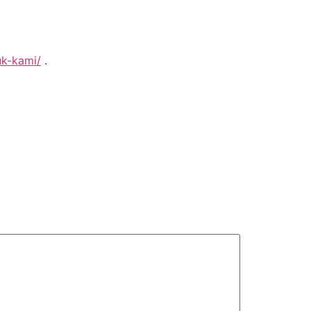
uk-kami/
.