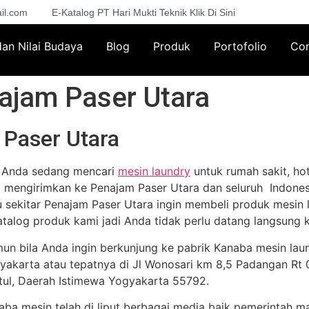
il.com
E-Katalog PT Hari Mukti Teknik Klik Di Sini
 dan Nilai Budaya
Blog
Produk
Portofolio
Con
ajam Paser Utara
Paser Utara
a Anda sedang mencari
mesin laundry
untuk rumah sakit, hot
a mengirimkan ke Penajam Paser Utara dan seluruh Indonesi
u sekitar Penajam Paser Utara ingin membeli produk mesin
atalog produk kami jadi Anda tidak perlu datang langsung k
un bila Anda ingin berkunjung ke pabrik Kanaba mesin lau
yakarta atau tepatnya di Jl Wonosari km 8,5 Padangan Rt 02
tul, Daerah Istimewa Yogyakarta 55792.
aba mesin telah di liput berbagai media baik pemerintah m