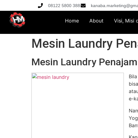
08122 5800 388
kanaba.marketing@gma
Home
About
Visi, Misi
Mesin Laundry Pen
Mesin Laundry Penajam 
Bil
bis
ata
e-k
Nam
Yog
Ban
Kan