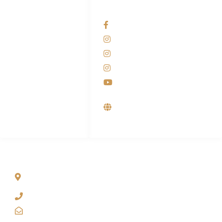
HUBUNGI KAMI
OUR NETWORKS
Admin Marketing
Facebook KANABA
081-225-800-388
Instagram KANABA
M. Haka
Instagram SIYUBA
(Marketing) 0812-
9090-5709
Instagram DONG SO
Customer Care
Youtube
0812-9090-4709
Supplier, Distributor &
Produsen Mesin Laundry
Industri
ALAMAT
Jl. Wonosari KM 8.5 Kuden RT 02, Sitimulyo, Piyungan
Bantul
(0274) 4536 274
kanaba.marketing@gmail.com