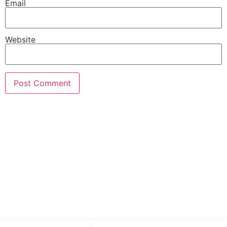
Email
Website
PT Hari Mukti Teknik
Pabrik Mesin Laundry Industri Rumah Sakit, Hotel dan Pondok
Pesantren.