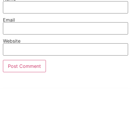
Email
Website
PT Hari Mukti Teknik
Pabrik Mesin Laundry Industri Rumah Sakit, Hotel dan Pondok
Pesantren.