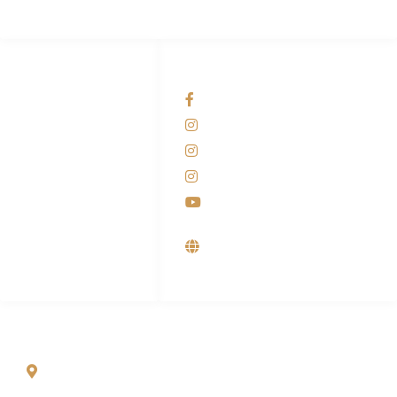
HUBUNGI KAMI
OUR NETWORKS
Admin Marketing
Facebook KANABA
081-225-800-388
Instagram KANABA
M. Haka
Instagram SIYUBA
(Marketing) 0812-
9090-5709
Instagram DONG SO
Customer Care
Youtube
0812-9090-4709
Supplier, Distributor &
Produsen Mesin Laundry
Industri
ALAMAT
Jl. Wonosari KM 8.5 Kuden RT 02, Sitimulyo, Piyungan
Bantul