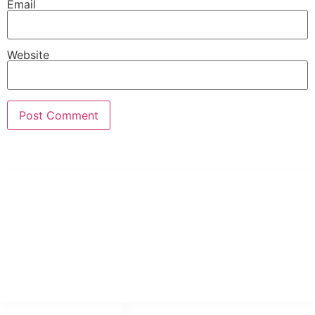
Email
Website
PT Hari Mukti Teknik
Pabrik Mesin Laundry Industri Rumah Sakit, Hotel dan Pondok
Pesantren.