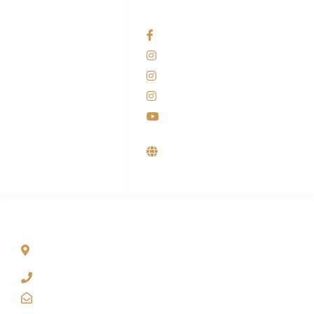
HUBUNGI KAMI
OUR NETWORKS
Admin Marketing
Facebook KANABA
081-225-800-388
Instagram KANABA
M. Haka
Instagram SIYUBA
(Marketing) 0812-
9090-5709
Instagram DONG SO
Customer Care
Youtube
0812-9090-4709
Supplier, Distributor &
Produsen Mesin Laundry
Industri
ALAMAT
Jl. Wonosari KM 8.5 Kuden RT 02, Sitimulyo, Piyungan
Bantul
(0274) 4536 274
kanaba.marketing@gmail.com