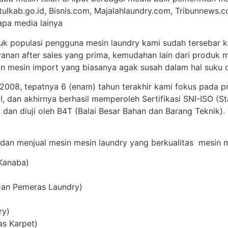
tulkab.go.id, Bisnis.com, Majalahlaundry.com, Tribunnews.c
apa media lainya
uk populasi pengguna mesin laundry kami sudah tersebar ke
anan after sales yang prima, kemudahan lain dari produk m
 mesin import yang biasanya agak susah dalam hal suku c
 2008, tepatnya 6 (enam) tahun terakhir kami fokus pada p
 dan akhirnya berhasil memperoleh Sertifikasi SNI-ISO (St
 dan diuji oleh B4T (Balai Besar Bahan dan Barang Teknik)
 dan menjual mesin mesin laundry yang berkualitas mesin me
 Kanaba)
Dan Pemeras Laundry)
ry)
as Karpet)