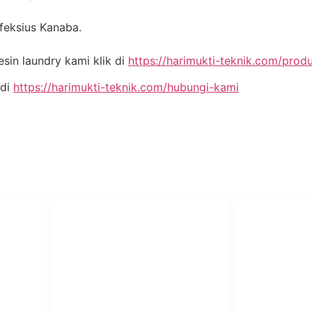
nfeksius Kanaba.
in laundry kami klik di
https://harimukti-teknik.com/prod
 di
https://harimukti-teknik.com/hubungi-kami
PT Har
HUBUNGI KAMI
Admin Marketing 081-225-800-
Teknik
A
388
A
M. Haka (Marketing) 0812-
Pabrik Mesin L
9090-5709
Rumah Sakit, 
SO
Pesantren.
Customer Care 0812-9090-