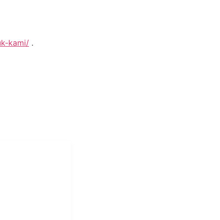
uk-kami/
.
i Mukti
aundry Industri
Hotel dan Pondok