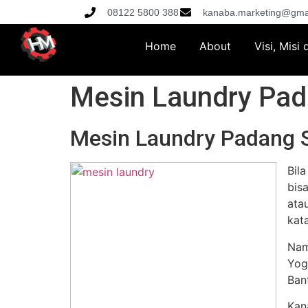
08122 5800 388
kanaba.marketing@gma
Home
About
Visi, Misi
Mesin Laundry Pa
Mesin Laundry Padang
Bil
bis
ata
kat
Nam
Yog
Ban
Kan