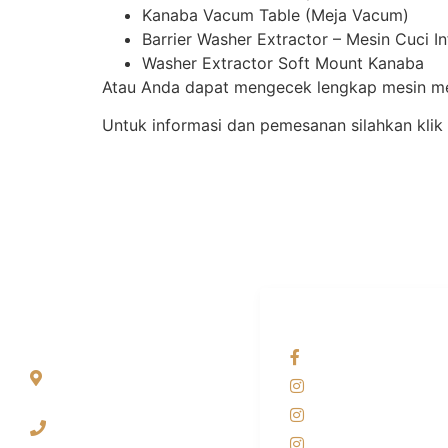
Kanaba Vacum Table (Meja Vacum)
Barrier Washer Extractor – Mesin Cuci I
Washer Extractor Soft Mount Kanaba
Atau Anda dapat mengecek lengkap mesin mes
Untuk informasi dan pemesanan silahkan klik
ALAMAT
OUR NETWORKS
Jl. Wonosari KM 8.5
Facebook KANAB
Kuden RT 02, Sitimulyo,
Instagram KANAB
Piyungan Bantul
Instagram SIYUBA
(0274) 4536 274
Instagram DONG 