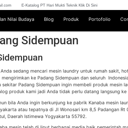
il.com
E-Katalog PT Hari Mukti Teknik Klik Di Sini
 dan Nilai Budaya
Blog
Produk
Portofolio
Con
dang Sidempuan
 Sidempuan
a Anda sedang mencari mesin laundry untuk rumah sakit, hot
a mengirimkan ke Padang Sidempuan dan seluruh Indonesia
u sekitar Padang Sidempuan ingin membeli produk mesin la
alog produk kami jadi Anda tidak perlu datang langsung ke 
un bila Anda ingin berkunjung ke pabrik Kanaba mesin lau
yakarta atau tepatnya di Jl Wonosari km 8,5 Padangan Rt 02
tul, Daerah Istimewa Yogyakarta 55792.
aba mesin telah di liput berbagai media baik pemerintah m