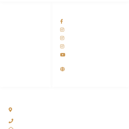
HUBUNGI KAMI
OUR NETWORKS
Admin Marketing
Facebook KANABA
081-225-800-388
Instagram KANABA
M. Haka
Instagram SIYUBA
(Marketing) 0812-
9090-5709
Instagram DONG SO
Customer Care
Youtube
0812-9090-4709
Supplier, Distributor &
Produsen Mesin Laundry
Industri
ALAMAT
Jl. Wonosari KM 8.5 Kuden RT 02, Sitimulyo, Piyungan
Bantul
(0274) 4536 274