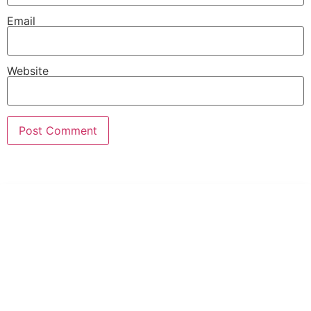
Email
Website
PT Hari Mukti Teknik
Pabrik Mesin Laundry Industri Rumah Sakit, Hotel dan Pondok
Pesantren.