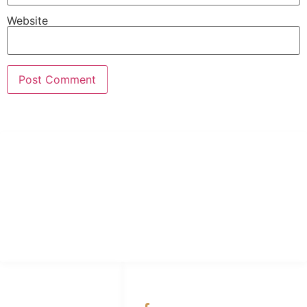
Website
PT Hari Mukti Teknik
Pabrik Mesin Laundry Industri Rumah Sakit, Hotel dan Pondok
Pesantren.
HUBUNGI KAMI
OUR NETWORKS
Admin Marketing