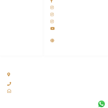
Facebook KANABA
081-225-800-388
Instagram KANABA
M. Haka
Instagram SIYUBA
(Marketing) 0812-
9090-5709
Instagram DONG SO
Customer Care
Youtube
0812-9090-4709
Supplier, Distributor &
Produsen Mesin Laundry
Industri
ALAMAT
Jl. Wonosari KM 8.5 Kuden RT 02, Sitimulyo, Piyungan
Bantul
(0274) 4536 274
kanaba.marketing@gmail.com