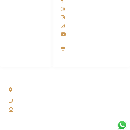
Facebook KANABA
081-225-800-388
Instagram KANABA
M. Haka
Instagram SIYUBA
(Marketing) 0812-
9090-5709
Instagram DONG SO
Customer Care
Youtube
0812-9090-4709
Supplier, Distributor &
Produsen Mesin Laundry
Industri
ALAMAT
Jl. Wonosari KM 8.5 Kuden RT 02, Sitimulyo, Piyungan
Bantul
(0274) 4536 274
kanaba.marketing@gmail.com