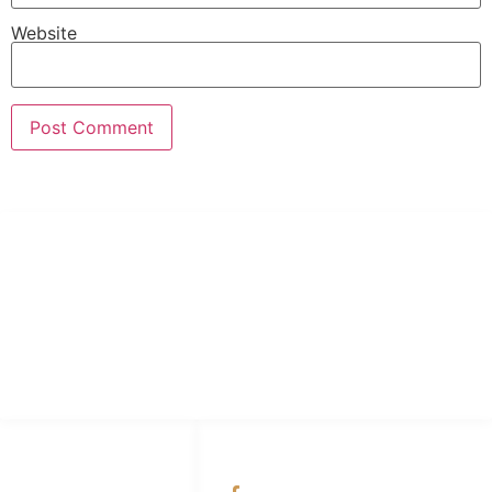
Website
PT Hari Mukti Teknik
Pabrik Mesin Laundry Industri Rumah Sakit, Hotel dan Pondok
Pesantren.
HUBUNGI KAMI
OUR NETWORKS
Admin Marketing