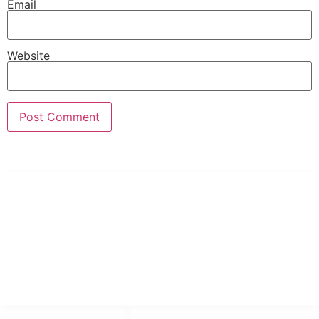
Email
Website
PT Hari Mukti Teknik
Pabrik Mesin Laundry Industri Rumah Sakit, Hotel dan Pondok
Pesantren.