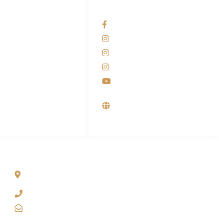
HUBUNGI KAMI
OUR NETWORKS
Admin Marketing
Facebook KANABA
081-225-800-388
Instagram KANABA
M. Haka
Instagram SIYUBA
(Marketing) 0812-
9090-5709
Instagram DONG SO
Customer Care
Youtube
0812-9090-4709
Supplier, Distributor &
Produsen Mesin Laundry
Industri
ALAMAT
Jl. Wonosari KM 8.5 Kuden RT 02, Sitimulyo, Piyungan
Bantul
(0274) 4536 274
kanaba.marketing@gmail.com