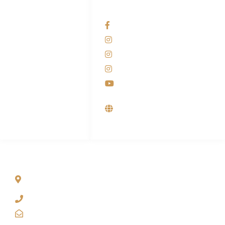
HUBUNGI KAMI
OUR NETWORKS
Admin Marketing
Facebook KANABA
081-225-800-388
Instagram KANABA
M. Haka
Instagram SIYUBA
(Marketing) 0812-
9090-5709
Instagram DONG SO
Customer Care
Youtube
0812-9090-4709
Supplier, Distributor &
Produsen Mesin Laundry
Industri
ALAMAT
Jl. Wonosari KM 8.5 Kuden RT 02, Sitimulyo, Piyungan
Bantul
(0274) 4536 274
kanaba.marketing@gmail.com