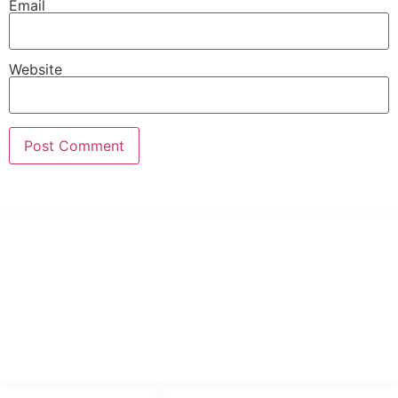
Email
Website
PT Hari Mukti Teknik
Pabrik Mesin Laundry Industri Rumah Sakit, Hotel dan Pondok
Pesantren.