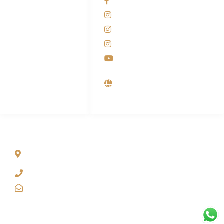
Facebook KANABA
081-225-800-388
Instagram KANABA
M. Haka
Instagram SIYUBA
(Marketing) 0812-
9090-5709
Instagram DONG SO
Customer Care
Youtube
0812-9090-4709
Supplier, Distributor &
Produsen Mesin Laundry
Industri
ALAMAT
Jl. Wonosari KM 8.5 Kuden RT 02, Sitimulyo, Piyungan
Bantul
(0274) 4536 274
kanaba.marketing@gmail.com