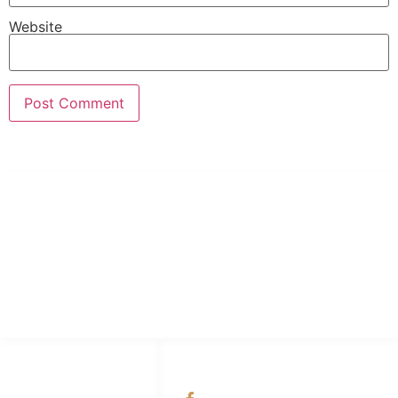
Website
PT Hari Mukti Teknik
Pabrik Mesin Laundry Industri Rumah Sakit, Hotel dan Pondok
Pesantren.
HUBUNGI KAMI
OUR NETWORKS
Admin Marketing