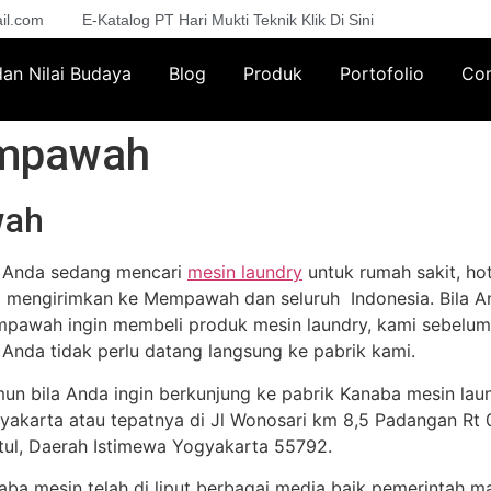
il.com
E-Katalog PT Hari Mukti Teknik Klik Di Sini
 dan Nilai Budaya
Blog
Produk
Portofolio
Con
empawah
wah
a Anda sedang mencari
mesin laundry
untuk rumah sakit, hot
a mengirimkan ke Mempawah dan seluruh Indonesia. Bila A
pawah ingin membeli produk mesin laundry, kami sebelum
i Anda tidak perlu datang langsung ke pabrik kami.
un bila Anda ingin berkunjung ke pabrik Kanaba mesin lau
yakarta atau tepatnya di Jl Wonosari km 8,5 Padangan Rt 02
tul, Daerah Istimewa Yogyakarta 55792.
aba mesin telah di liput berbagai media baik pemerintah m