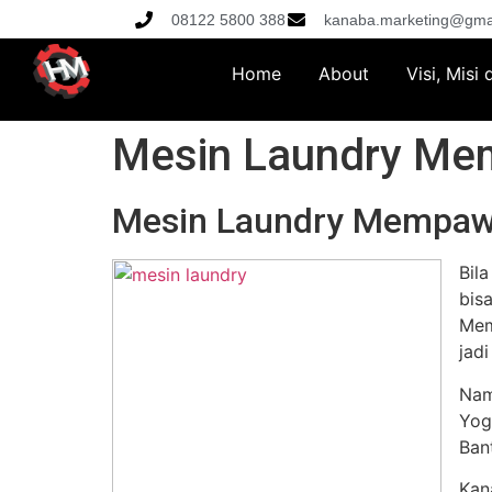
08122 5800 388
kanaba.marketing@gma
Home
About
Visi, Misi
Mesin Laundry M
Mesin Laundry Mempa
Bil
bis
Mem
jad
Nam
Yog
Ban
Kan