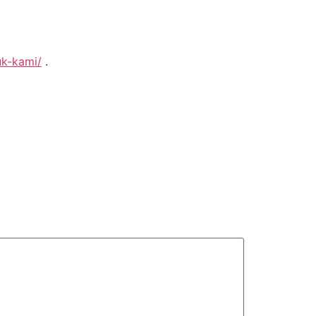
uk-kami/
.