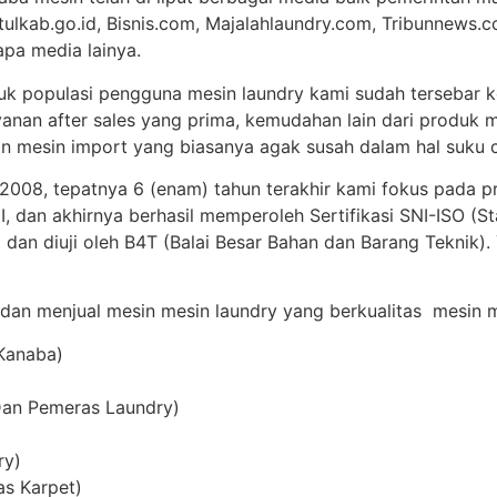
tulkab.go.id, Bisnis.com, Majalahlaundry.com, Tribunnews.c
apa media lainya.
uk populasi pengguna mesin laundry kami sudah tersebar ke
anan after sales yang prima, kemudahan lain dari produk m
 mesin import yang biasanya agak susah dalam hal suku c
 2008, tepatnya 6 (enam) tahun terakhir kami fokus pada p
 dan akhirnya berhasil memperoleh Sertifikasi SNI-ISO (St
 dan diuji oleh B4T (Balai Besar Bahan dan Barang Teknik)
 dan menjual mesin mesin laundry yang berkualitas mesin me
 Kanaba)
Dan Pemeras Laundry)
ry)
as Karpet)