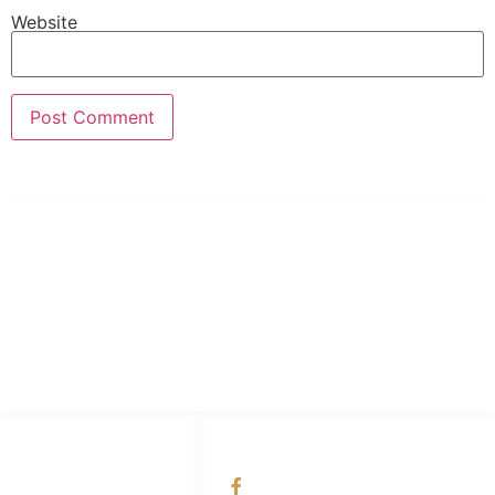
Website
PT Hari Mukti Teknik
Pabrik Mesin Laundry Industri Rumah Sakit, Hotel dan Pondok
Pesantren.
HUBUNGI KAMI
OUR NETWORKS
Admin Marketing
Facebook KANABA