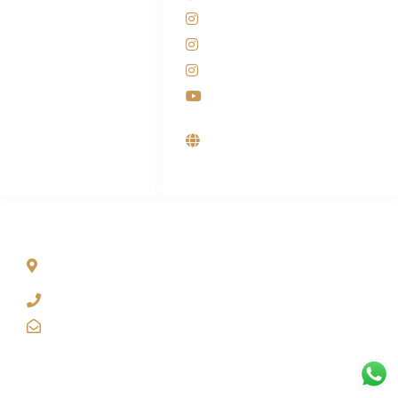
081-225-800-388
Instagram KANABA
M. Haka
Instagram SIYUBA
(Marketing) 0812-
9090-5709
Instagram DONG SO
Customer Care
Youtube
0812-9090-4709
Supplier, Distributor &
Produsen Mesin Laundry
Industri
ALAMAT
Jl. Wonosari KM 8.5 Kuden RT 02, Sitimulyo, Piyungan
Bantul
(0274) 4536 274
kanaba.marketing@gmail.com