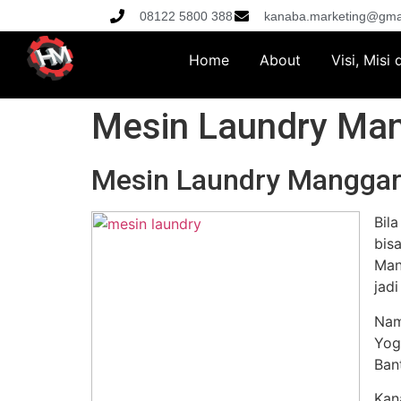
08122 5800 388
kanaba.marketing@gma
Home
About
Visi, Misi
Mesin Laundry Man
Mesin Laundry Manggar
Bil
bis
Man
jad
Nam
Yog
Ban
Kan