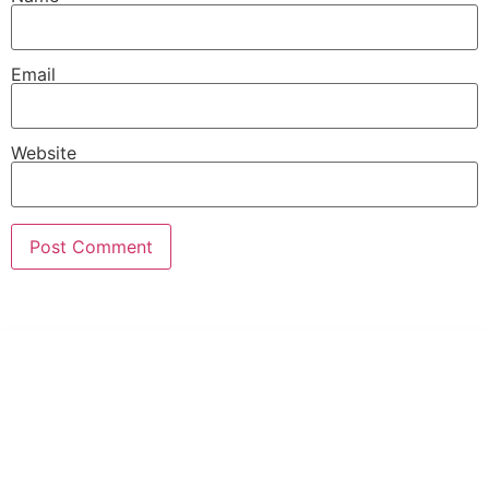
Email
Website
PT Hari Mukti Teknik
Pabrik Mesin Laundry Industri Rumah Sakit, Hotel dan Pondok
Pesantren.