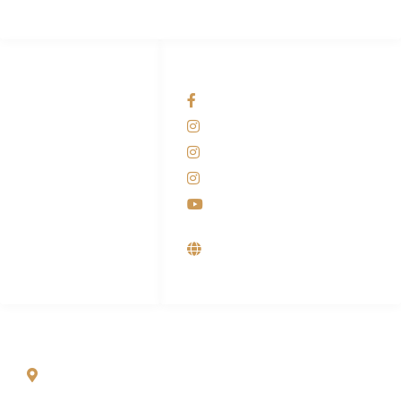
HUBUNGI KAMI
OUR NETWORKS
Admin Marketing
Facebook KANABA
081-225-800-388
Instagram KANABA
M. Haka
Instagram SIYUBA
(Marketing) 0812-
9090-5709
Instagram DONG SO
Customer Care
Youtube
0812-9090-4709
Supplier, Distributor &
Produsen Mesin Laundry
Industri
ALAMAT
Jl. Wonosari KM 8.5 Kuden RT 02, Sitimulyo, Piyungan
Bantul