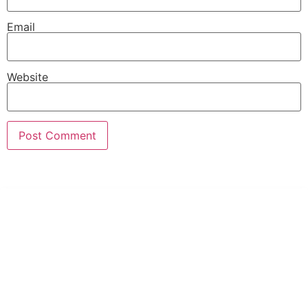
Email
Website
PT Hari Mukti Teknik
Pabrik Mesin Laundry Industri Rumah Sakit, Hotel dan Pondok
Pesantren.