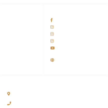
HUBUNGI KAMI
OUR NETWORKS
Admin Marketing
Facebook KANABA
081-225-800-388
Instagram KANABA
M. Haka
Instagram SIYUBA
(Marketing) 0812-
9090-5709
Instagram DONG SO
Customer Care
Youtube
0812-9090-4709
Supplier, Distributor &
Produsen Mesin Laundry
Industri
ALAMAT
Jl. Wonosari KM 8.5 Kuden RT 02, Sitimulyo, Piyungan
Bantul
(0274) 4536 274